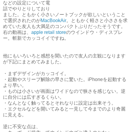
などの設定について電
話でやりとりしており
ました。ともかく小さいノートブックが欲しいということ
で選択されたのが
MacBookAir
。ともかく軽さと小ささを求
めていた友人も大満足のコンパクトぶりだったそうです。
右の動画は、
apple retail store
のウインドウ・ディスプレ
ー。斬新でカッコイイですね。
他にもいろいろと感想を聞いたので友人の主観になります
が下記にまとめてみました。
・まずデザインがカッコイイ。
・起動やスリープ解除の早さに驚いた。iPhoneを起動する
より早い。
・ものは小さいが画面はワイドなので狭さを感じない。逆
に自分には広すぎるくらい。
・なんとなく触ってるとそれなりに設定は出来そう。
・エクセルなどを開いてみると一見して今までのより奇麗
に見える。
逆に不安な点は、