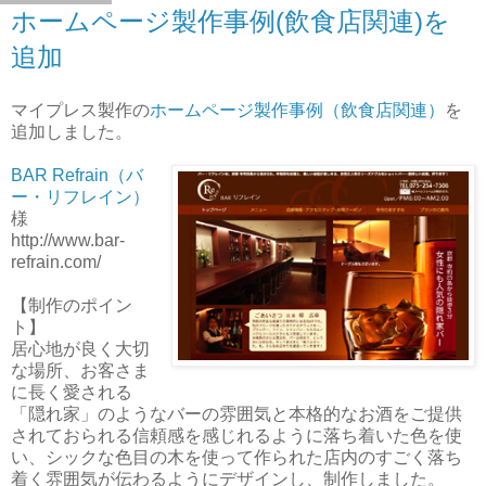
ホームページ製作事例(飲食店関連)を
追加
マイプレス製作の
ホームページ製作事例（飲食店関連）
を
追加しました。
BAR Refrain（バ
ー・リフレイン）
様
http://www.bar-
refrain.com/
【制作のポイン
ト】
居心地が良く大切
な場所、お客さま
に長く愛される
「隠れ家」のようなバーの雰囲気と本格的なお酒をご提供
されておられる信頼感を感じれるように落ち着いた色を使
い、シックな色目の木を使って作られた店内のすごく落ち
着く雰囲気が伝わるようにデザインし、制作しました。