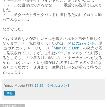
・キーボード操作ってウインドウズと違うのかなぁ…
・メールの設定はできるかな… ←電話での説明で出来ま
した。
・マルチタッチトラックパッドに慣れるためにイロイロ触
ってみないと…
などでした。
やはり身近な人が新しいMacを購入されると自分も欲しく
なります。今、私自身がほしいのは、
iMacの27インチ
。夏
にはOSのメジャーリリース「
Mac OS X Lion
」の発売が既
に発表されていますが、これはバージョンアップで対応す
るとしても、「今年３月にiMacのマイナーチェンジがある
かもしれない…」という噂がほんの少し出てるのが気にな
るところなので、３月まで一生懸命仕事を頑張って待つこ
とにします。
Yasuo Maeda
時刻:
12:29
0 件のコメント:
共有
2011/02/01